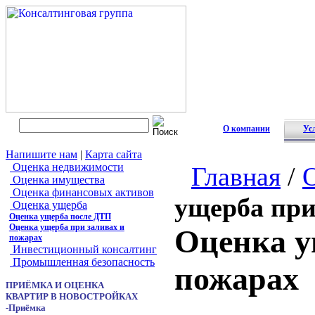
О компании
Ус
Напишите нам
|
Карта сайта
Оценка недвижимости
Главная
/
Оценка имущества
Оценка финансовых активов
ущерба при
Оценка ущерба
Оценка ущерба после ДТП
Оценка ущерба при заливах и
Оценка у
пожарах
Инвестиционный консалтинг
Промышленная безопасность
пожарах
ПРИЁМКА И ОЦЕНКА
КВАРТИР В НОВОСТРОЙКАХ
-Приёмка