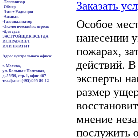
Заказать ус
-Тепловизор
-Обмер
-Эми + Радиация
-Аммиак
Особое мест
-Газоанализатор
-Экологический контроль
-Для суда
нанесении 
ЗАСТРОЙЩИК ВСЕГДА
ИСПРАВЛЯЕТ
ИЛИ ПЛАТИТ
пожарах, за
А
дрес центрального офиса:
действий. В
г. Москва,
ул. Большая Почтовая,
эксперты на
д. 55/59, стр. 1, офис 467
тел./факс: (495) 995-80-12
размер ущер
восстановит
мнение нез
послужить о